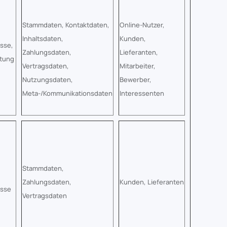
Stammdaten, Kontaktdaten,
Online-Nutzer,
Inhaltsdaten,
Kunden,
esse,
Zahlungsdaten,
Lieferanten,
htung
Vertragsdaten,
Mitarbeiter,
Nutzungsdaten,
Bewerber,
Meta-/Kommunikationsdaten
Interessenten
Stammdaten,
Zahlungsdaten,
Kunden, Lieferanten
esse
Vertragsdaten