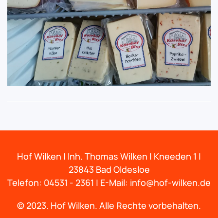
Hof Wilken | Inh. Thomas Wilken | Kneeden 1 |
23843 Bad Oldesloe
Telefon:
04531 - 2361 | E-Mail:
info@hof-wilken.de
© 2023. Hof Wilken. Alle Rechte vorbehalten.